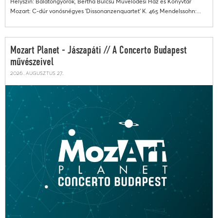
Helyszín: Balatongyörök, Bertha Bulcsú Művelődési Ház és Könyvtár
Mozart: C-dúr vonósnégyes 'Dissonanzenquartet' K. 465 Mendelssohn:...
Mozart Planet - Jászapáti // A Concerto Budapest
művészeivel
2026. augusztus 27.