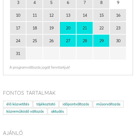
3
4
5
6
7
8
9
10
11
12
13
14
15
16
17
18
19
20
21
22
23
24
25
26
27
28
29
30
31
A programváltozás jogát fenntartjuk!
FONTOS TARTALMAK
élő közvetítés
tájékoztató
időpontváltozás
műsorváltozás
közreműködő változás
aktuális
AJÁNLÓ