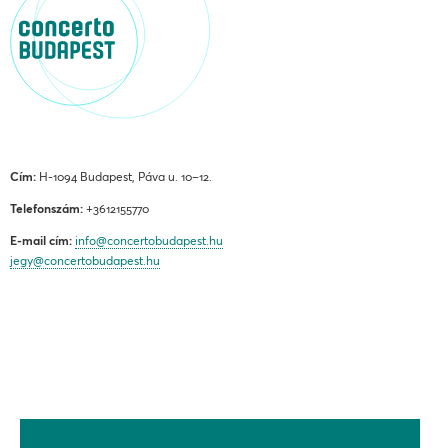
Cím:
H-1094 Budapest, Páva u. 10–12.
Telefonszám:
+3612155770
E-mail cím:
info@concertobudapest.hu
jegy@concertobudapest.hu
ÁLTALÁNOS SZERZŐDÉSI FELTÉTELEK