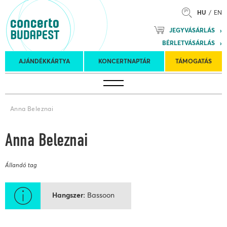
HU
EN
Mozart
JEGYVÁSÁRLÁS
Planet &
BÉRLETVÁSÁRLÁS
Petőfi
Külföldi
Kulturális
Felkéréses
AJÁNDÉKKÁRTYA
KONCERTNAPTÁR
TÁMOGATÁS
Koncertnaptár
turnék
Program
koncertek
Anna Beleznai
Anna Beleznai
Állandó tag
Hangszer
Bassoon