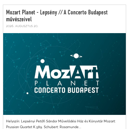
Mozart Planet - Lepsény // A Concerto Budapest
művészeivel
2026. augusztus 20.
Helyszín: Lepsényi Petőfi Sándor Művelődési Ház és Könyvtár Mozart:
Prussian Quartet K.589. Schubert: Rosamunde...