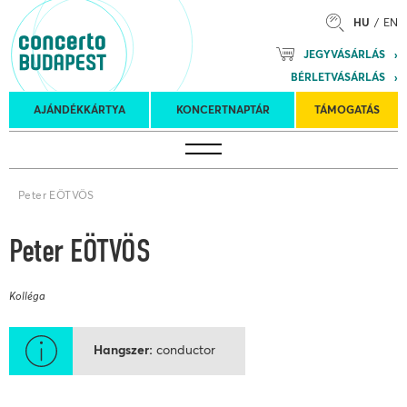
HU
EN
Mozart
JEGYVÁSÁRLÁS
Planet &
BÉRLETVÁSÁRLÁS
Petőfi
Külföldi
Kulturális
Felkéréses
AJÁNDÉKKÁRTYA
KONCERTNAPTÁR
TÁMOGATÁS
Koncertnaptár
turnék
Program
koncertek
Peter EÖTVÖS
Peter EÖTVÖS
Kolléga
Hangszer
conductor