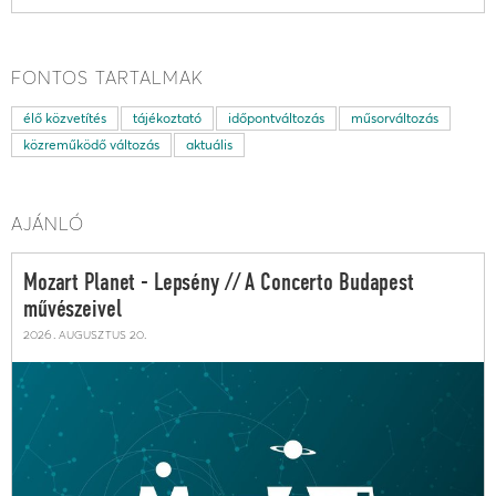
FONTOS TARTALMAK
élő közvetítés
tájékoztató
időpontváltozás
műsorváltozás
közreműködő változás
aktuális
AJÁNLÓ
Mozart Planet - Lepsény // A Concerto Budapest
művészeivel
2026. augusztus 20.