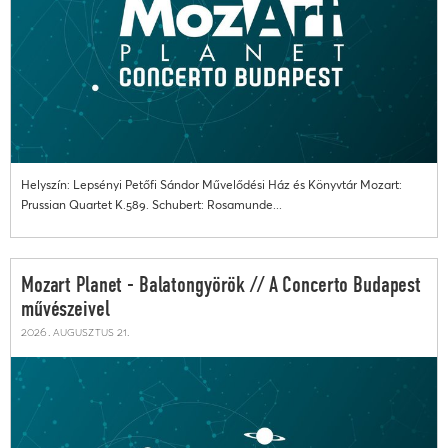
Helyszín: Lepsényi Petőfi Sándor Művelődési Ház és Könyvtár Mozart:
Prussian Quartet K.589. Schubert: Rosamunde...
Mozart Planet - Balatongyörök // A Concerto Budapest
művészeivel
2026. augusztus 21.