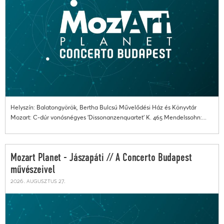
Helyszín: Balatongyörök, Bertha Bulcsú Művelődési Ház és Könyvtár
Mozart: C-dúr vonósnégyes 'Dissonanzenquartet' K. 465 Mendelssohn:...
Mozart Planet - Jászapáti // A Concerto Budapest
művészeivel
2026. augusztus 27.