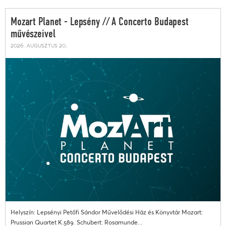
Mozart Planet - Lepsény // A Concerto Budapest
művészeivel
2026. augusztus 20.
Helyszín: Lepsényi Petőfi Sándor Művelődési Ház és Könyvtár Mozart:
Prussian Quartet K.589. Schubert: Rosamunde...