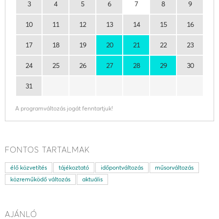
3
4
5
6
7
8
9
10
11
12
13
14
15
16
17
18
19
20
21
22
23
24
25
26
27
28
29
30
31
A programváltozás jogát fenntartjuk!
FONTOS TARTALMAK
élő közvetítés
tájékoztató
időpontváltozás
műsorváltozás
közreműködő változás
aktuális
AJÁNLÓ