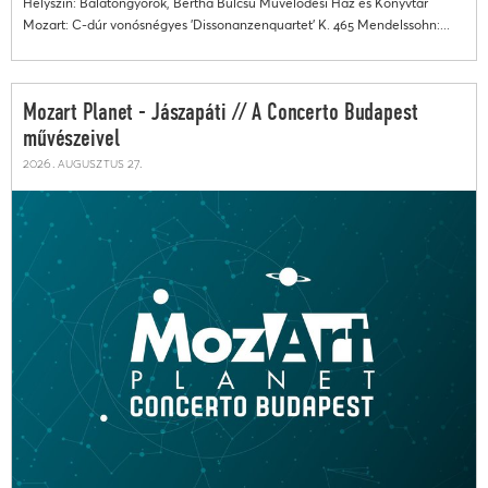
Helyszín: Balatongyörök, Bertha Bulcsú Művelődési Ház és Könyvtár
Mozart: C-dúr vonósnégyes 'Dissonanzenquartet' K. 465 Mendelssohn:...
Mozart Planet - Jászapáti // A Concerto Budapest
művészeivel
2026. augusztus 27.