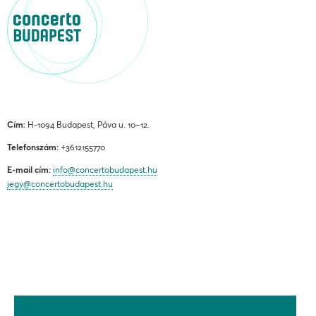
Cím:
H-1094 Budapest, Páva u. 10–12.
Telefonszám:
+3612155770
E-mail cím:
info@concertobudapest.hu
jegy@concertobudapest.hu
ÁLTALÁNOS SZERZŐDÉSI FELTÉTELEK