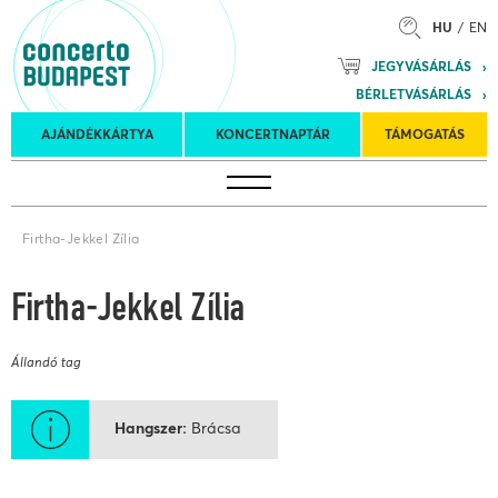
HU
EN
Mozart
JEGYVÁSÁRLÁS
Planet &
BÉRLETVÁSÁRLÁS
Petőfi
Külföldi
Kulturális
Felkéréses
AJÁNDÉKKÁRTYA
KONCERTNAPTÁR
TÁMOGATÁS
Koncertnaptár
turnék
Program
koncertek
Firtha-Jekkel Zília
Firtha-Jekkel Zília
Állandó tag
Hangszer
Brácsa