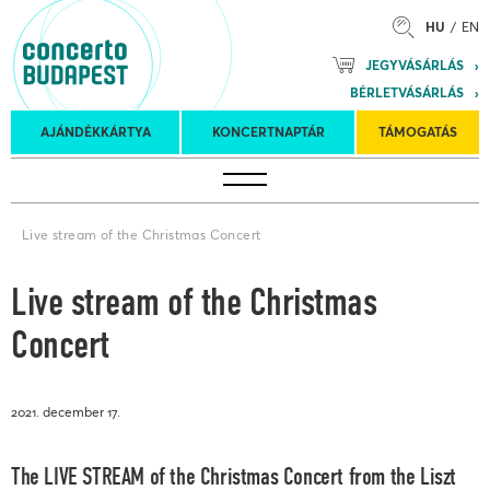
HU
EN
Mozart
JEGYVÁSÁRLÁS
Planet &
BÉRLETVÁSÁRLÁS
Petőfi
Külföldi
Kulturális
Felkéréses
AJÁNDÉKKÁRTYA
KONCERTNAPTÁR
TÁMOGATÁS
Koncertnaptár
turnék
Program
koncertek
Live stream of the Christmas Concert
Live stream of the Christmas
Concert
2021. december 17.
The LIVE STREAM of the Christmas Concert from the Liszt