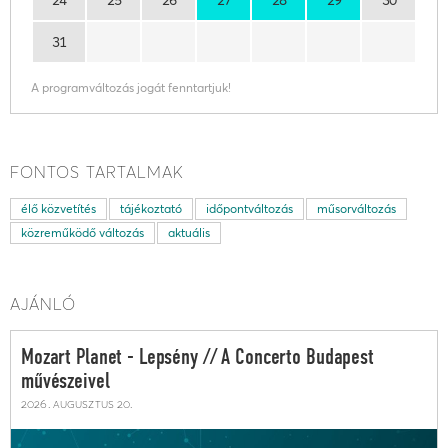
31
A programváltozás jogát fenntartjuk!
FONTOS TARTALMAK
élő közvetítés
tájékoztató
időpontváltozás
műsorváltozás
közreműködő változás
aktuális
AJÁNLÓ
Mozart Planet - Lepsény // A Concerto Budapest
művészeivel
2026. augusztus 20.