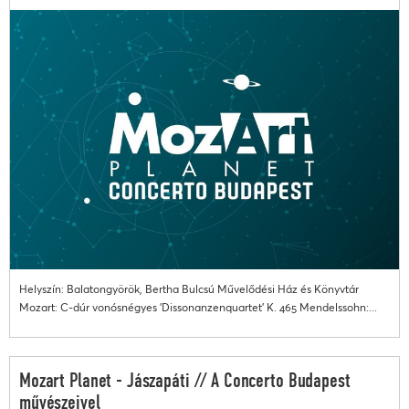
Helyszín: Balatongyörök, Bertha Bulcsú Művelődési Ház és Könyvtár
Mozart: C-dúr vonósnégyes 'Dissonanzenquartet' K. 465 Mendelssohn:...
Mozart Planet - Jászapáti // A Concerto Budapest
művészeivel