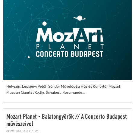
Helyszín: Lepsényi Petőfi Sándor Művelődési Ház és Könyvtár Mozart:
Prussian Quartet K.589. Schubert: Rosamunde...
Mozart Planet - Balatongyörök // A Concerto Budapest
művészeivel
2026. augusztus 21.