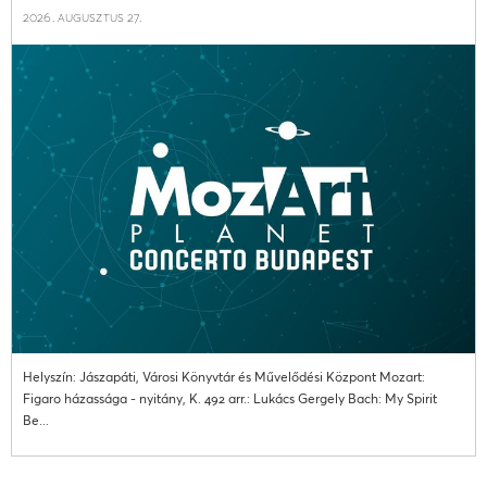
2026. augusztus 27.
Helyszín: Jászapáti, Városi Könyvtár és Művelődési Központ Mozart:
Figaro házassága - nyitány, K. 492 arr.: Lukács Gergely Bach: My Spirit
Be...