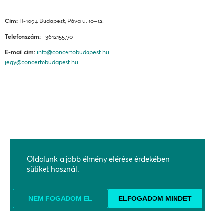
Cím:
H-1094 Budapest, Páva u. 10–12.
Telefonszám:
+3612155770
E-mail cím:
info@concertobudapest.hu
jegy@concertobudapest.hu
ÁLTALÁNOS SZERZŐDÉSI FELTÉTELEK
ADATKEZELÉSI ÉS ADATVÉDELMI TÁJÉKOZTATÓ
Oldalunk a jobb élmény elérése érdekében
BEJELENTÉSI RENDSZEREK
sütiket használ.
KAPCSOLAT, MEGKÖZELÍTÉS
TÁMOGATÓK
NEM FOGADOM EL
ELFOGADOM MINDET
PARTNEREK