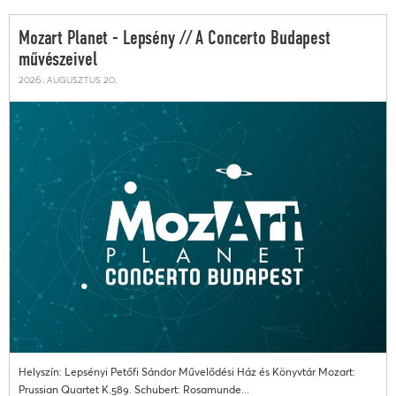
Mozart Planet - Lepsény // A Concerto Budapest
művészeivel
2026. augusztus 20.
Helyszín: Lepsényi Petőfi Sándor Művelődési Ház és Könyvtár Mozart:
Prussian Quartet K.589. Schubert: Rosamunde...