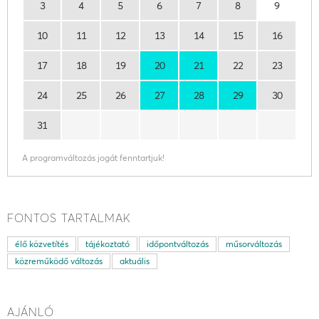
3
4
5
6
7
8
9
10
11
12
13
14
15
16
17
18
19
20
21
22
23
24
25
26
27
28
29
30
31
A programváltozás jogát fenntartjuk!
FONTOS TARTALMAK
élő közvetítés
tájékoztató
időpontváltozás
műsorváltozás
közreműködő változás
aktuális
AJÁNLÓ