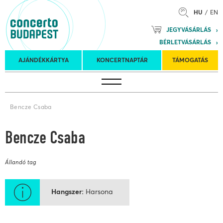
HU
EN
Mozart
JEGYVÁSÁRLÁS
Planet &
BÉRLETVÁSÁRLÁS
Petőfi
Külföldi
Kulturális
Felkéréses
AJÁNDÉKKÁRTYA
KONCERTNAPTÁR
TÁMOGATÁS
Koncertnaptár
turnék
Program
koncertek
Bencze Csaba
Bencze Csaba
Állandó tag
Hangszer
Harsona