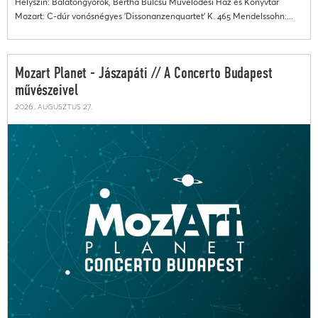
Helyszín: Balatongyörök, Bertha Bulcsú Művelődési Ház és Könyvtár
Mozart: C-dúr vonósnégyes 'Dissonanzenquartet' K. 465 Mendelssohn:...
Mozart Planet - Jászapáti // A Concerto Budapest
művészeivel
2026. augusztus 27.