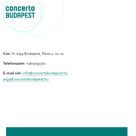
Cím:
H-1094 Budapest, Páva u. 10–12.
Telefonszám:
+3612155770
E-mail cím:
info@concertobudapest.hu
jegy@concertobudapest.hu
ÁLTALÁNOS SZERZŐDÉSI FELTÉTELEK